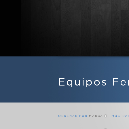
APARATOS DE RADIO
EQUIPOS FERMAX
Equipos F
MARINOS
MILITARES
PROFESIONALES
RADIOAFICIONADO
ORDENAR POR
MARCA
MOSTRA