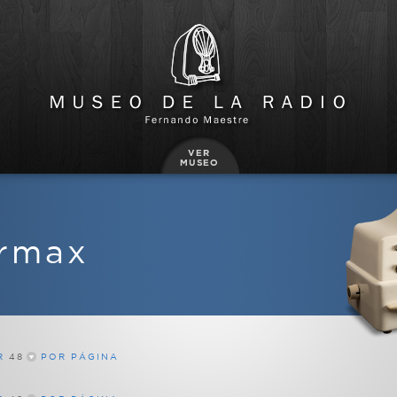
ermax
R
48
POR PÁGINA