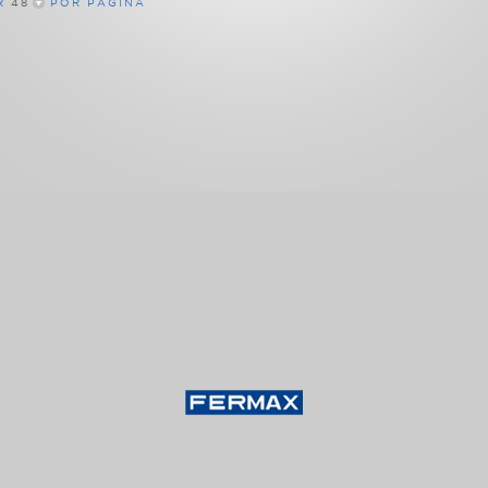
R
48
POR PÁGINA