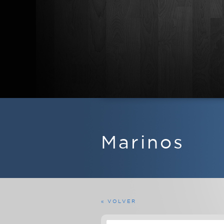
APARATOS DE RADIO
EQUIPOS FERMAX
Marinos
MARINOS
MILITARES
PROFESIONALES
RADIOAFICIONADO
« VOLVER