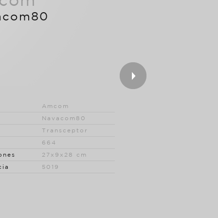
com
acom80
Amcom
Navacom80
Transceptor
664
ones
27x9x28 cm
cia
5019