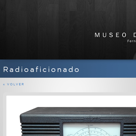
Radioaficionado
APARATOS DE RADIO
EQUIPOS FERMAX
« VOLVER
MARINOS
MILITARES
PROFESIONALES
RADIOAFICIONADO