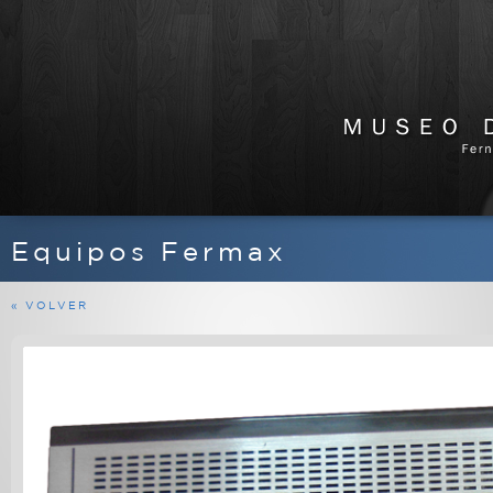
Equipos Fermax
APARATOS DE RADIO
EQUIPOS FERMAX
« VOLVER
MARINOS
MILITARES
PROFESIONALES
RADIOAFICIONADO