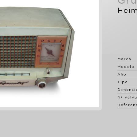
Gru
Hei
Marca
Modelo
Año
Tipo
Dimensi
Nº válvu
Referen