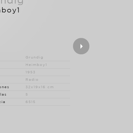
ndig
mboy1
Grundig
Heimboy1
1953
Radio
ones
32x19x16 cm
las
5
cia
6515