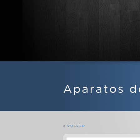
APARATOS DE RADIO
EQUIPOS FERMAX
Aparatos d
MARINOS
MILITARES
PROFESIONALES
RADIOAFICIONADO
« VOLVER