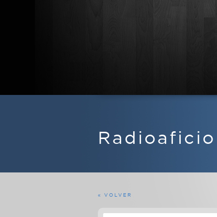
APARATOS DE RADIO
EQUIPOS FERMAX
Radioafici
MARINOS
MILITARES
PROFESIONALES
RADIOAFICIONADO
« VOLVER