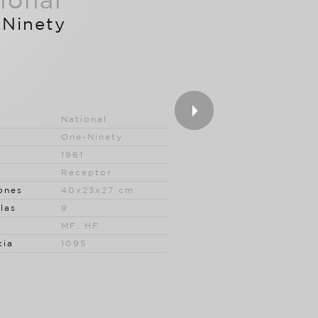
ional
Ninety
National
One-Ninety
1961
Receptor
ones
40x23x27 cm
las
9
MF, HF
cia
1095