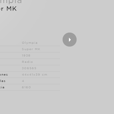
ympia
er MK
Olympia
Super MK
1938
Radio
306565
ones
44x41x39 cm
las
4
cia
6160