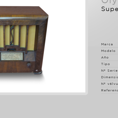
Ol
Sup
Marca
Modelo
Año
Tipo
Nº Serie
Dimensi
Nº válvu
Referen