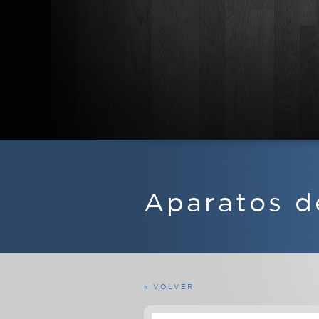
APARATOS DE RADIO
EQUIPOS FERMAX
Aparatos d
MARINOS
MILITARES
PROFESIONALES
RADIOAFICIONADO
« VOLVER