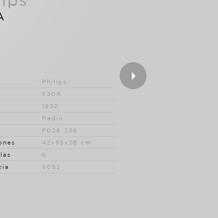
lips
A
Philips
630A
1932
Radio
F026 256
ones
42x55x28 cm
las
6
cia
6052