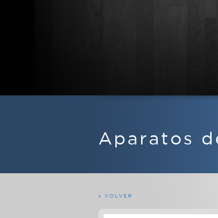
APARATOS DE RADIO
EQUIPOS FERMAX
Aparatos d
MARINOS
MILITARES
PROFESIONALES
RADIOAFICIONADO
« VOLVER