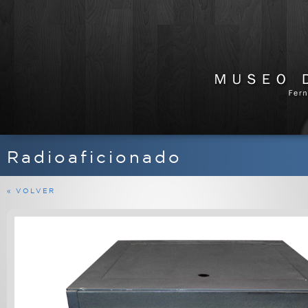
Radioaficionado
APARATOS DE RADIO
EQUIPOS FERMAX
« VOLVER
MARINOS
MILITARES
PROFESIONALES
RADIOAFICIONADO