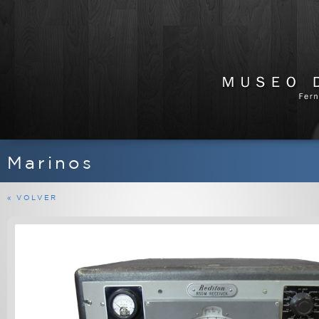
Marinos
APARATOS DE RADIO
EQUIPOS FERMAX
« VOLVER
MARINOS
MILITARES
PROFESIONALES
RADIOAFICIONADO