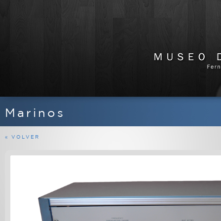
Marinos
APARATOS DE RADIO
EQUIPOS FERMAX
« VOLVER
MARINOS
MILITARES
PROFESIONALES
RADIOAFICIONADO