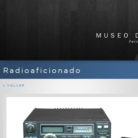
Radioaficionado
APARATOS DE RADIO
EQUIPOS FERMAX
« VOLVER
MARINOS
MILITARES
PROFESIONALES
RADIOAFICIONADO