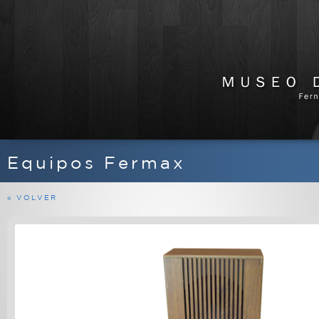
Equipos Fermax
APARATOS DE RADIO
EQUIPOS FERMAX
« VOLVER
MARINOS
MILITARES
PROFESIONALES
RADIOAFICIONADO