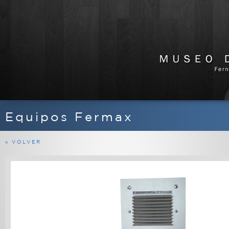
Equipos Fermax
APARATOS DE RADIO
EQUIPOS FERMAX
« VOLVER
MARINOS
MILITARES
PROFESIONALES
RADIOAFICIONADO